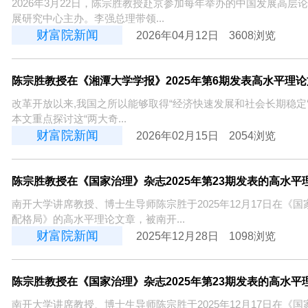
2026年3月22日，陈宗胜教授赴京参加每年举办的中国发展高
展研究中心主办。李强总理带领...
财富院新闻
2026年04月12日
3608
浏览
陈宗胜教授在《湘潭大学学报》2025年第6期发表高水平理
改革开放以来,我国之所以能够取得“经济快速发展和社会长期稳定
本文重点探讨这“两大奇...
财富院新闻
2026年02月15日
2054
浏览
陈宗胜教授在《国家治理》杂志2025年第23期发表的高水平
南开大学讲席教授、博士生导师陈宗胜于2025年12月17日在《
配格局》的高水平理论文章，被南开...
财富院新闻
2025年12月28日
1098
浏览
陈宗胜教授在《国家治理》杂志2025年第23期发表的高水
南开大学讲席教授、博士生导师陈宗胜于2025年12月17日在《